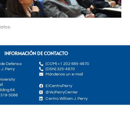
datos
INFORMACIÓN DE CONTACTO
 de Defensa
(COM) +1 202 685-4670
 J. Perry
(DSN) 325-4670
Mándenos un e-mail
iversity
ll
ElCentroPerry
lding 64
@WJPerryCenter
0319-5066
Centro William J. Perry