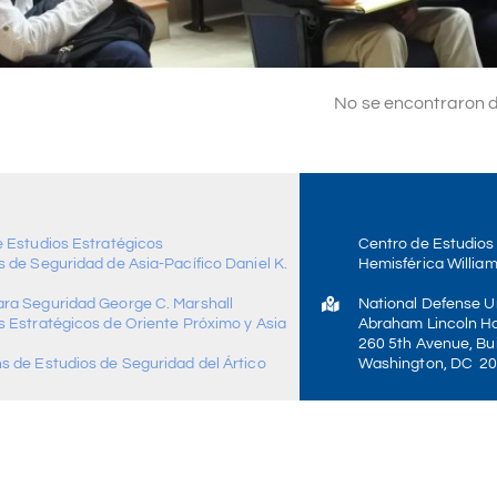
No se encontraron 
e Estudios Estratégicos
Centro de Estudios
 de Seguridad de Asia-Pacífico Daniel K.
Hemisférica William
ra Seguridad George C. Marshall
National Defense Un
s Estratégicos de Oriente Próximo y Asia
Abraham Lincoln Ha
260 5th Avenue, Bui
s de Estudios de Seguridad del Ártico
Washington, DC 2