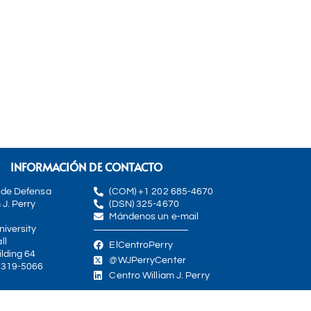
INFORMACIÓN DE CONTACTO
 de Defensa
(COM) +1 202 685-4670
 J. Perry
(DSN) 325-4670
Mándenos un e-mail
iversity
ll
ElCentroPerry
lding 64
@WJPerryCenter
0319-5066
Centro William J. Perry