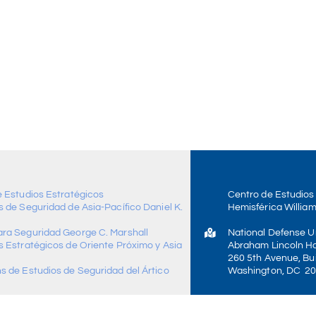
e Estudios Estratégicos
Centro de Estudios
 de Seguridad de Asia-Pacífico Daniel K.
Hemisférica William
ra Seguridad George C. Marshall
National Defense Un
s Estratégicos de Oriente Próximo y Asia
Abraham Lincoln Ha
260 5th Avenue, Bui
s de Estudios de Seguridad del Ártico
Washington, DC 2