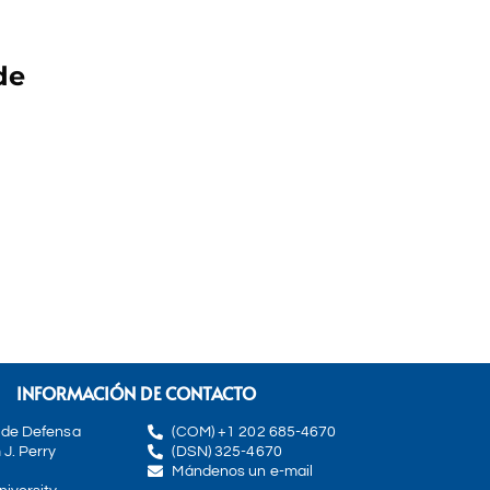
de
INFORMACIÓN DE CONTACTO
 de Defensa
(COM) +1 202 685-4670
 J. Perry
(DSN) 325-4670
Mándenos un e-mail