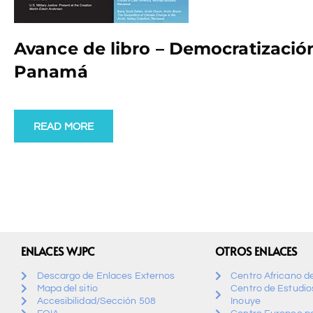
Avance de libro – Democratizació
Panamá
READ MORE
ENLACES WJPC
OTROS ENLACES
Descargo de Enlaces Externos
Centro Africano d
Mapa del sitio
Centro de Estudios
Accesibilidad/Sección 508
Inouye