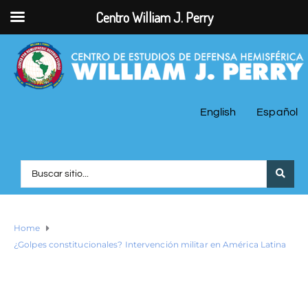
Centro William J. Perry
English
Español
Home
¿Golpes constitucionales? Intervención militar en América Latina