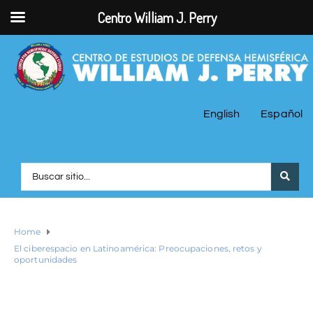
Centro William J. Perry
English
Español
Home
El ciberespacio en Latinoamérica: Preocupaciones, retos y
oportunidades