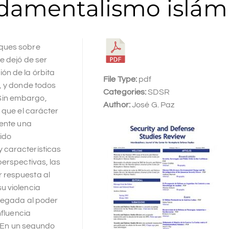
ndamentalismo islám
aques sobre
e dejó de ser
ón de la órbita
File Type:
pdf
, y donde todos
Categories:
SDSR
Sin embargo,
Author:
José G. Paz
 que el carácter
iente una
sido
 características
perspectivas, las
 respuesta al
u violencia
llegada al poder
nfluencia
a. En un segundo