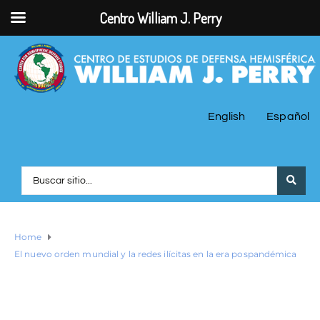
Centro William J. Perry
English
Español
Home
El nuevo orden mundial y la redes ilícitas en la era pospandémica