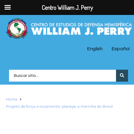
Centro William J. Perry
English
Español
Home
Projeto de força e orçamento: planejar a marinha do Brasil