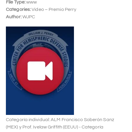
File Type:
www
Categories:
Video – Premio Perry
Author:
WJPC
Categoría individual: ALM Francisco Soberón Sanz
(MEX) y Prof. Ivelaw Griffith (EEUU) - Categoría