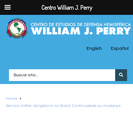
Centro William J. Perry
English
Español
Home
Serviço militar obrigatorio no Brasil: Continuidade ou mudança