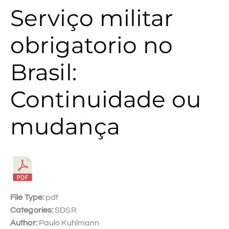
Serviço militar
obrigatorio no
Brasil:
Continuidade ou
mudança
File Type:
pdf
Categories:
SDSR
Author:
Paulo Kuhlmann