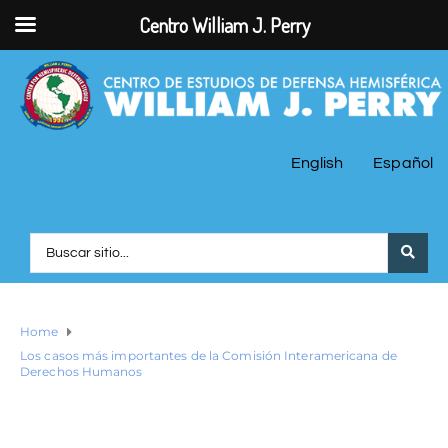
Centro William J. Perry
English
Español
Home
Los casos más importantes de la Comisión Interamericana de
Derechos Humanos