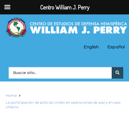
Centro William J. Perry
English
Español
Home
La participación de policías civiles en operaciones de paz y el caso
chileno