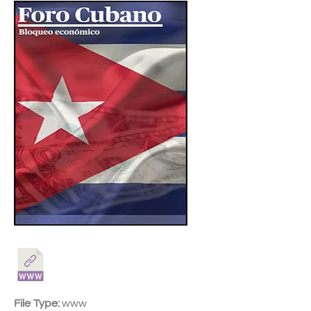
File Type:
www