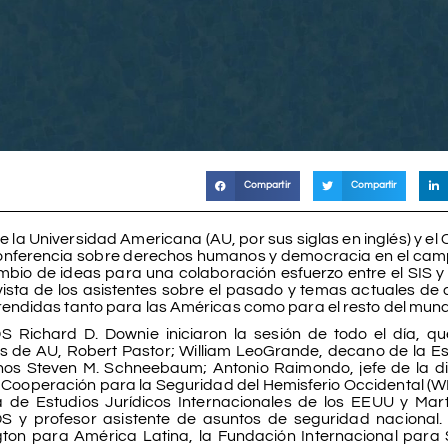
Compartir
Compartir
e la Universidad Americana (AU, por sus siglas en inglés) y el
conferencia sobre derechos humanos y democracia en el cam
cambio de ideas para una colaboración esfuerzo entre el SIS y
vista de los asistentes sobre el pasado y temas actuales de
endidas tanto para las Américas como para el resto del mun
Richard D. Downie iniciaron la sesión de todo el día, qu
es de AU, Robert Pastor; William LeoGrande, decano de la E
s Steven M. Schneebaum; Antonio Raimondo, jefe de la di
e Cooperación para la Seguridad del Hemisferio Occidental (
a de Estudios Jurídicos Internacionales de los EEUU y Mar
S y profesor asistente de asuntos de seguridad nacional.
gton para América Latina, la Fundación Internacional para