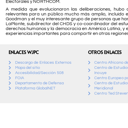
Electorales y NORTHCOM.
A medida que evolucionaron las deliberaciones, hubo 
relevantes para un público mucho más amplio, incluido e
Goodman y el muy interesante grupo de personas que han e
LaPlante, subdirector del CHDS y co-coordinador del esfue
derechos humanos y la democracia en América Latina, y e
experiencias importantes para compartir en otras regione
ENLACES WJPC
OTROS ENLACES
Descargo de Enlaces Externos
Centro Africano d
Mapa del sitio
Centro de Estudios
Accesibilidad/Sección 508
Inouye
FOIA
Centro Europeo pa
Departamento de Defensa
Centro de Estudio
Plataforma GlobalNET
Meridional
Centro Ted Steven