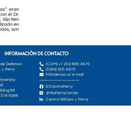
as” eran
on el Dr.
 dijo Ken
lizado en
idos, son
INFORMACIÓN DE CONTACTO
 de Defensa
(COM) +1 202 685-4670
 J. Perry
(DSN) 325-4670
Mándenos un e-mail
iversity
ll
ElCentroPerry
lding 64
@WJPerryCenter
0319-5066
Centro William J. Perry