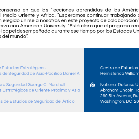
consenso en que las “lecciones aprendidas de las Améric
l Medio Oriente y África. “Esperamos continuar trabajando c
legido unirse a nosotros en este proyecto de colaboración”,
rzo con American University. “Está claro que el progreso rea
l papel desempeñado durante ese tiempo por los Estados Un
s del mundo”.
e Estudios Estratégicos
Centro de Estudios
 de Seguridad de Asia-Pacífico Daniel K.
Hemisférica William
ra Seguridad George C. Marshall
National Defense Un
s Estratégicos de Oriente Próximo y Asia
Abraham Lincoln Ha
260 5th Avenue, Bui
s de Estudios de Seguridad del Ártico
Washington, DC 2