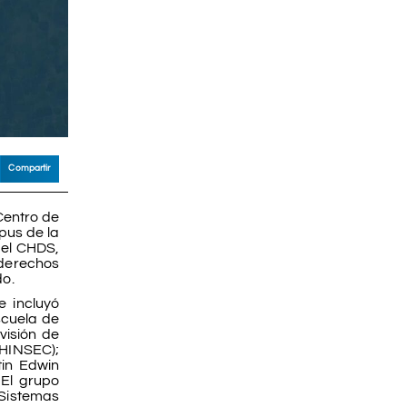
Compartir
 Centro de
pus de la
 el CHDS,
 derechos
do.
e incluyó
scuela de
visión de
WHINSEC);
tin Edwin
 El grupo
 Sistemas