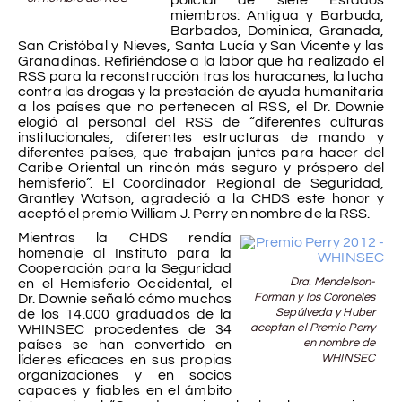
miembros: Antigua y Barbuda,
Barbados, Dominica, Granada,
San Cristóbal y Nieves, Santa Lucía y San Vicente y las
Granadinas. Refiriéndose a la labor que ha realizado el
RSS para la reconstrucción tras los huracanes, la lucha
contra las drogas y la prestación de ayuda humanitaria
a los países que no pertenecen al RSS, el Dr. Downie
elogió al personal del RSS de “diferentes culturas
institucionales, diferentes estructuras de mando y
diferentes países, que trabajan juntos para hacer del
Caribe Oriental un rincón más seguro y próspero del
hemisferio”. El Coordinador Regional de Seguridad,
Grantley Watson, agradeció a la CHDS este honor y
aceptó el premio William J. Perry en nombre de la RSS.
Mientras la CHDS rendía
homenaje al Instituto para la
Cooperación para la Seguridad
Dra. Mendelson-
en el Hemisferio Occidental, el
Forman y los Coroneles
Dr. Downie señaló cómo muchos
Sepúlveda y Huber
de los 14.000 graduados de la
aceptan el Premio Perry
WHINSEC procedentes de 34
en nombre de
países se han convertido en
WHINSEC
líderes eficaces en sus propias
organizaciones y en socios
capaces y fiables en el ámbito