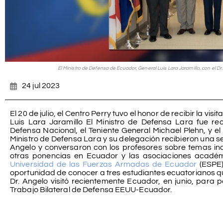
El Ministro de Defensa de Ecuador, General Luis Lara Jaramillo, con el Dr.
24 jul 2023
El 20 de julio, el Centro Perry tuvo el honor de recibir la vi
Luis Lara Jaramillo El Ministro de Defensa Lara fue re
Defensa Nacional, el Teniente General Michael Plehn, y el D
Ministro de Defensa Lara y su delegación recibieron una se
Angelo y conversaron con los profesores sobre temas in
otras ponencias en Ecuador y las asociaciones académi
Universidad de las Fuerzas Armadas de Ecuador
(ESPE)
oportunidad de conocer a tres estudiantes ecuatorianos qu
Dr. Angelo visitó recientemente Ecuador, en junio, para p
Trabajo Bilateral de Defensa EEUU-Ecuador.