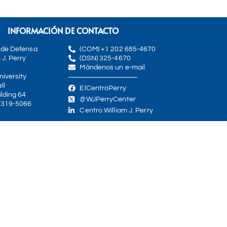
INFORMACIÓN DE CONTACTO
 de Defensa
(COM) +1 202 685-4670
 J. Perry
(DSN) 325-4670
Mándenos un e-mail
iversity
ll
ElCentroPerry
lding 64
@WJPerryCenter
0319-5066
Centro William J. Perry