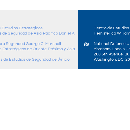
e Estudios Estratégicos
Centro de Estudios
 de Seguridad de Asia-Pacífico Daniel K.
Hemisférica William
ra Seguridad George C. Marshall
National Defense Un
s Estratégicos de Oriente Próximo y Asia
Abraham Lincoln Ha
260 5th Avenue, Bui
s de Estudios de Seguridad del Ártico
Washington, DC 2