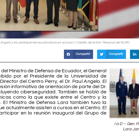
 Angelo y los participantes ecuatorianos en el curso // Crédito de la foto: Personal del WJPC
Compartir
Compartir
sita del Ministro de Defensa de Ecuador, el General
cibido por el Presidente de la Universidad de
irector del Centro Perry, el Dr. Paul Angelo. El
sión informativa de orientación de parte del Dr.
cluyendo ciberseguridad. También se habló de
cas como la que existe entre el Centro y la
. El Ministro de Defensa Lara también tuvo la
e actualmente asisten a cursos en el Centro. El
articipar en la reunión inaugural del Grupo de
I a D – Gen. P
Lara Jara