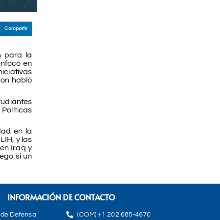
Compartir
n para la
enfocó en
niciativas
son habló
tudiantes
Políticas
dad en la
IH, y las
en Iraq y
ego si un
INFORMACIÓN DE CONTACTO
 de Defensa
(COM) +1 202 685-4670