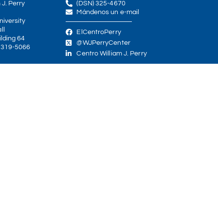
 J. Perry
(DSN) 325-4670
Mándenos un e-mail
iversity
ll
ElCentroPerry
lding 64
@WJPerryCenter
0319-5066
Centro William J. Perry