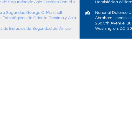
 de Seguridad de Asia-Pacífico Daniel K.
Hemisférica William
ra Seguridad George C. Marshall
National Defense Un
s Estratégicos de Oriente Próximo y Asia
Abraham Lincoln Ha
260 5th Avenue, Bui
s de Estudios de Seguridad del Ártico
Washington, DC 2