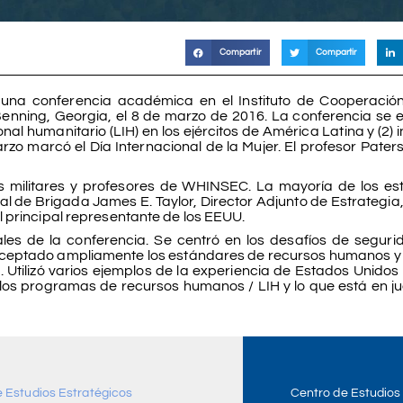
Compartir
Compartir
n una conferencia académica en el Instituto de Cooperació
enning, Georgia, el 8 de marzo de 2016. La conferencia se 
l humanitario (LIH) en los ejércitos de América Latina y (2) i
rzo marcó el Día Internacional de la Mujer. El profesor Pater
s militares y profesores de WHINSEC. La mayoría de los es
l de Brigada James E. Taylor, Director Adjunto de Estrategia, 
 principal representante de los EEUU.
ales de la conferencia. Se centró en los desafíos de seguri
 aceptado ampliamente los estándares de recursos humanos y L
Utilizó varios ejemplos de la experiencia de Estados Unidos 
los programas de recursos humanos / LIH y lo que está en ju
e Estudios Estratégicos
Centro de Estudios