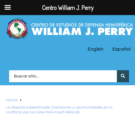
Centro William J. Perry
English
Español
Home
La disputa subestimada: Decisiones y oportunidades en el
conflicto por las Islas Malvinas/Falklands