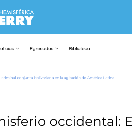
oticias
Egresados
Biblioteca
a criminal conjunta bolivariana en la agitación de América Latina
isferio occidental: E