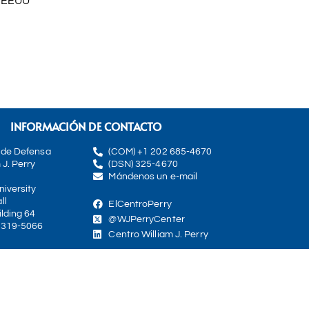
s EEUU
INFORMACIÓN DE CONTACTO
 de Defensa
(COM) +1 202 685-4670
 J. Perry
(DSN) 325-4670
Mándenos un e-mail
iversity
ll
ElCentroPerry
lding 64
@WJPerryCenter
0319-5066
Centro William J. Perry