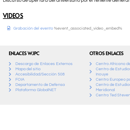
Discurso de apertura del aniversario por el Teniente Gener
VIDEOS
Grabación del evento
%event_associated_video_embed%
ENLACES WJPC
OTROS ENLACES
Descargo de Enlaces Externos
Centro Africano d
Mapa del sitio
Centro de Estudios
Accesibilidad/Sección 508
Inouye
FOIA
Centro Europeo pa
Departamento de Defensa
Centro de Estudio
Plataforma GlobalNET
Meridional
Centro Ted Steven