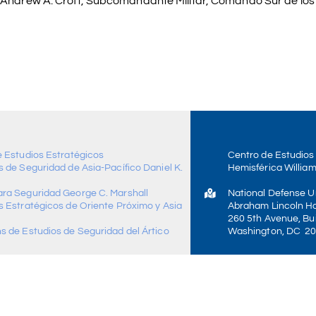
al Andrew A. Croft, Subcomandante Militar, Comando Sur de lo
e Estudios Estratégicos
Centro de Estudios
 de Seguridad de Asia-Pacífico Daniel K.
Hemisférica William
ra Seguridad George C. Marshall
National Defense Un
s Estratégicos de Oriente Próximo y Asia
Abraham Lincoln Ha
260 5th Avenue, Bui
s de Estudios de Seguridad del Ártico
Washington, DC 2