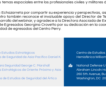
 temas espaciales entre los profesionales civiles y militares 
 Echazarreta por compartir su experiencia y perspectivas, as
tro también reconoce el invaluable apoyo del Director de T
arrollo del webinar, y agradece a la Directora Asociada de Ex
e Egresados Georgina Crovetto por su dedicación en la coo
nidad de egresados del Centro Perry.
e Estudios Estratégicos
Centro de Estudios
 de Seguridad de Asia-Pacífico Daniel K.
Hemisférica William
ra Seguridad George C. Marshall
National Defense Un
s Estratégicos de Oriente Próximo y Asia
Abraham Lincoln Ha
260 5th Avenue, Bui
s de Estudios de Seguridad del Ártico
Washington, DC 2