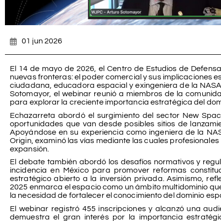
01 jun 2026
El 14 de mayo de 2026, el Centro de Estudios de Defensa 
nuevas fronteras: el poder comercial y sus implicaciones e
ciudadana, educadora espacial y exingeniera de la NASA 
Sotomayor, el webinar reunió a miembros de la comunida
para explorar la creciente importancia estratégica del dom
Echazarreta abordó el surgimiento del sector New Spac
oportunidades que van desde posibles sitios de lanzamie
Apoyándose en su experiencia como ingeniera de la NASA
Origin, examinó las vías mediante las cuales profesionales m
expansión.
El debate también abordó los desafíos normativos y regul
incidencia en México para promover reformas constitu
estratégico abierto a la inversión privada. Asimismo, r
2025 enmarca el espacio como un ámbito multidominio que 
la necesidad de fortalecer el conocimiento del dominio espa
El webinar registró 455 inscripciones y alcanzó una aud
demuestra el gran interés por la importancia estratégi