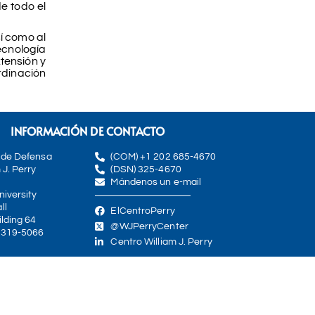
de todo el
í como al
ecnología
tensión y
rdinación
INFORMACIÓN DE CONTACTO
 de Defensa
(COM) +1 202 685-4670
 J. Perry
(DSN) 325-4670
Mándenos un e-mail
iversity
ll
ElCentroPerry
lding 64
@WJPerryCenter
0319-5066
Centro William J. Perry