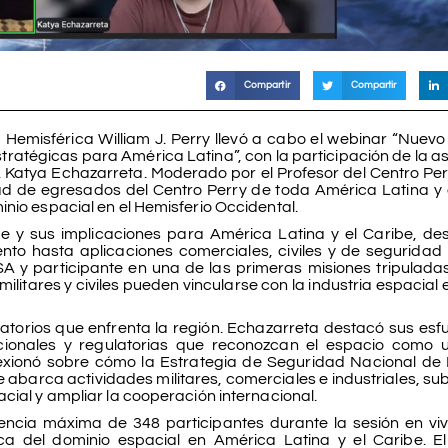
Compartir
Compartir
Hemisférica William J. Perry llevó a cabo el webinar “Nuevo
stratégicas para América Latina”, con la participación de la a
Katya Echazarreta. Moderado por el Profesor del Centro Per
d de egresados del Centro Perry de toda América Latina y 
inio espacial en el Hemisferio Occidental.
e y sus implicaciones para América Latina y el Caribe, d
nto hasta aplicaciones comerciales, civiles y de seguridad 
 y participante en una de las primeras misiones tripulada
ilitares y civiles pueden vincularse con la industria espacial
atorios que enfrenta la región. Echazarreta destacó sus esf
cionales y regulatorias que reconozcan el espacio como 
eflexionó sobre cómo la Estrategia de Seguridad Nacional d
abarca actividades militares, comerciales e industriales, s
cial y ampliar la cooperación internacional.
iencia máxima de 348 participantes durante la sesión en viv
ca del dominio espacial en América Latina y el Caribe. El