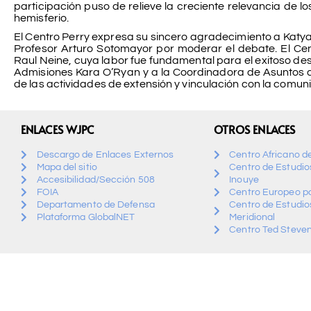
participación puso de relieve la creciente relevancia de los
hemisferio.
El Centro Perry expresa su sincero agradecimiento a Katya
Profesor Arturo Sotomayor por moderar el debate. El Cen
Raul Neine, cuya labor fue fundamental para el exitoso des
Admisiones Kara O’Ryan y a la Coordinadora de Asuntos d
de las actividades de extensión y vinculación con la comu
ENLACES WJPC
OTROS ENLACES
Descargo de Enlaces Externos
Centro Africano d
Mapa del sitio
Centro de Estudios
Accesibilidad/Sección 508
Inouye
FOIA
Centro Europeo pa
Departamento de Defensa
Centro de Estudio
Plataforma GlobalNET
Meridional
Centro Ted Steven