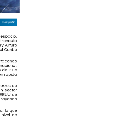
Compartir
 espacio,
stronauta
ry Arturo
el Caribe
estacando
nacional.
s de Blue
 en rápida
uerzos de
un sector
e EEUU de
ubrayando
o, lo que
 nivel de