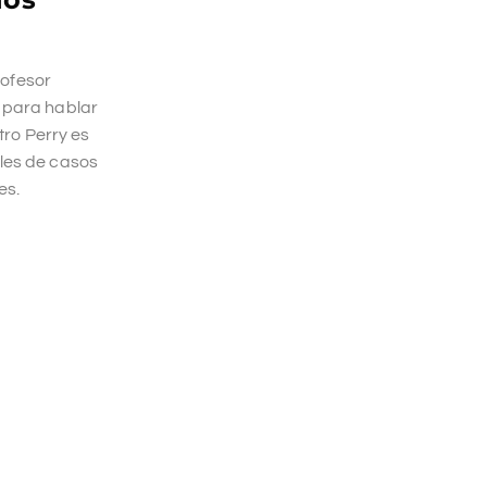
rofesor
, para hablar
tro Perry es
iles de casos
es.