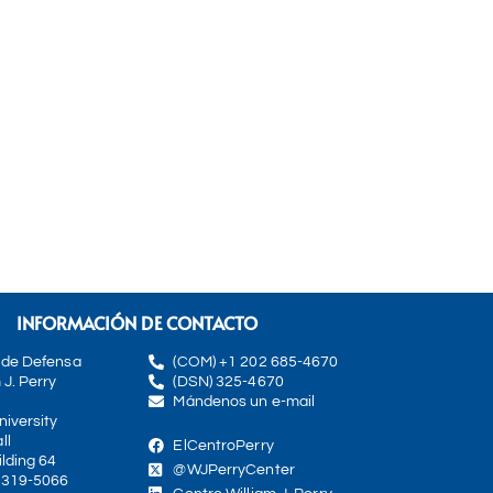
INFORMACIÓN DE CONTACTO
 de Defensa
(COM) +1 202 685-4670
 J. Perry
(DSN) 325-4670
Mándenos un e-mail
iversity
ll
ElCentroPerry
lding 64
@WJPerryCenter
0319-5066