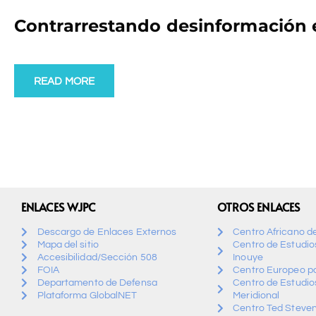
Contrarrestando desinformación 
READ MORE
ENLACES WJPC
OTROS ENLACES
Descargo de Enlaces Externos
Centro Africano d
Mapa del sitio
Centro de Estudios
Accesibilidad/Sección 508
Inouye
FOIA
Centro Europeo pa
Departamento de Defensa
Centro de Estudio
Plataforma GlobalNET
Meridional
Centro Ted Steven