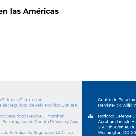
en las Américas
e Estudios Estratégicos
Centro de Estudios
 de Seguridad de Asia-Pacífico Daniel K.
Hemisférica William
ra Seguridad George C. Marshall
National Defense Un
s Estratégicos de Oriente Próximo y Asia
Abraham Lincoln Ha
260 5th Avenue, Bui
s de Estudios de Seguridad del Ártico
Washington, DC 2